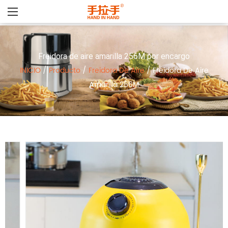
Freidora de aire amarilla 256M por encargo
INICIO
/
Producto
/
Freidora De Aire
/
Freidora De Aire
Amarilla 256M