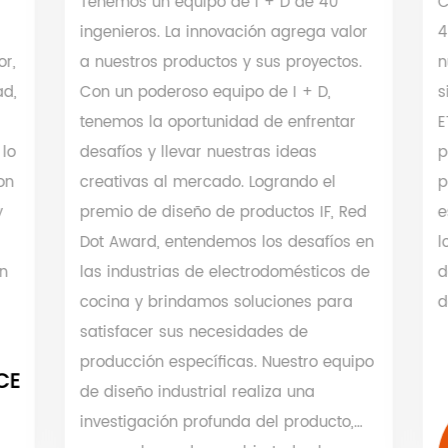
Tenemos un equipo de I + D de 40
Contam
ingenieros. La innovación agrega valor
4000 m
a nuestros productos y sus proyectos.
nuestro
Con un poderoso equipo de I + D,
siguien
tenemos la oportunidad de enfrentar
ETL, UK
desafíos y llevar nuestras ideas
primer 
creativas al mercado. Logrando el
produc
premio de diseño de productos IF, Red
especif
Dot Award, entendemos los desafíos en
los pr
las industrias de electrodomésticos de
de seg
cocina y brindamos soluciones para
de $ 8 
satisfacer sus necesidades de
producción específicas. Nuestro equipo
de diseño industrial realiza una
investigación profunda del producto,