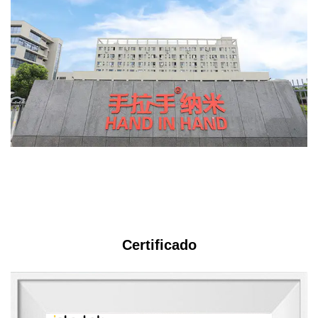
s
Certificado