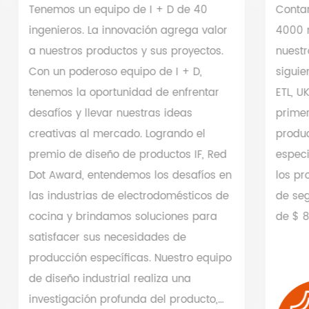
Tenemos un equipo de I + D de 40
Contam
ingenieros. La innovación agrega valor
4000 m
a nuestros productos y sus proyectos.
nuestro
Con un poderoso equipo de I + D,
siguien
tenemos la oportunidad de enfrentar
ETL, UK
desafíos y llevar nuestras ideas
primer 
creativas al mercado. Logrando el
produc
premio de diseño de productos IF, Red
especif
Dot Award, entendemos los desafíos en
los pr
las industrias de electrodomésticos de
de seg
cocina y brindamos soluciones para
de $ 8 
satisfacer sus necesidades de
producción específicas. Nuestro equipo
de diseño industrial realiza una
investigación profunda del producto,