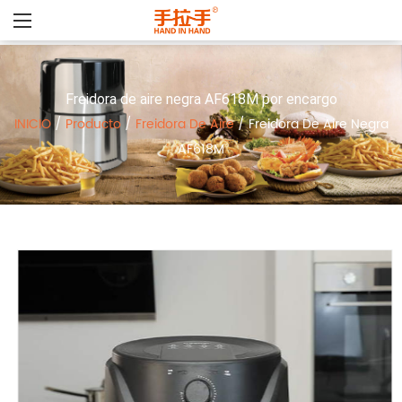
Freidora de aire negra AF618M por encargo
INICIO
/
Producto
/
Freidora De Aire
/
Freidora De Aire Negra
AF618M