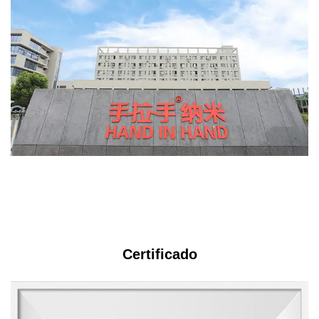
s
Certificado