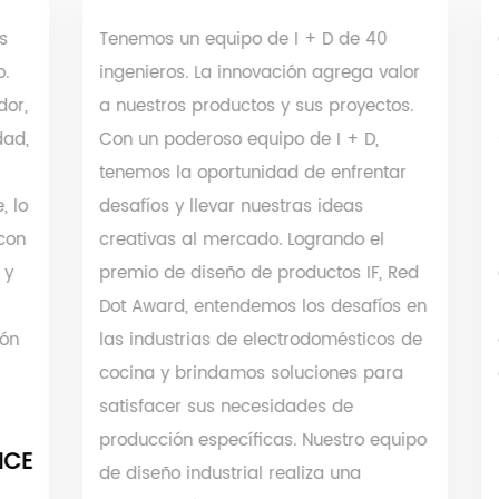
Tenemos un equipo de I + D de 40
Contam
ingenieros. La innovación agrega valor
4000 m
a nuestros productos y sus proyectos.
nuestro
Con un poderoso equipo de I + D,
siguien
tenemos la oportunidad de enfrentar
ETL, UK
desafíos y llevar nuestras ideas
primer 
creativas al mercado. Logrando el
produc
premio de diseño de productos IF, Red
especif
Dot Award, entendemos los desafíos en
los pr
las industrias de electrodomésticos de
de seg
cocina y brindamos soluciones para
de $ 8 
satisfacer sus necesidades de
producción específicas. Nuestro equipo
de diseño industrial realiza una