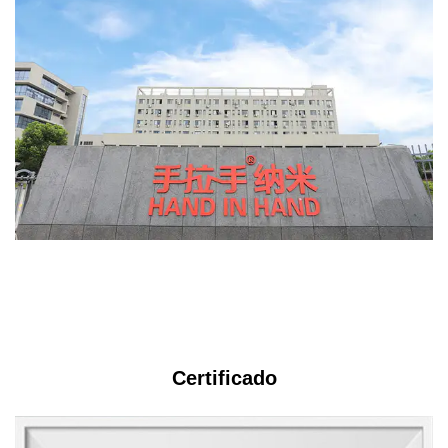
s
Certificado