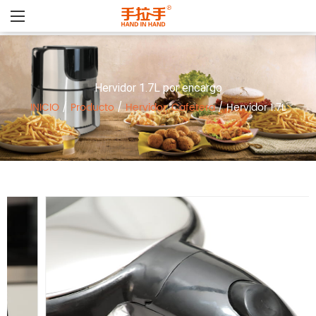
Hervidor 1.7L por encargo
INICIO
/
Producto
/
Hervidor, Cafetera
/
Hervidor 1.7L