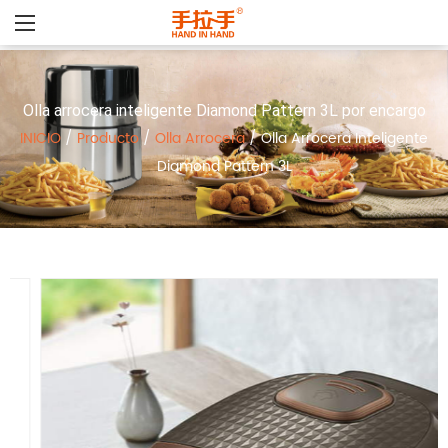
Olla arrocera inteligente Diamond Pattern 3L por encargo
INICIO
/
Producto
/
Olla Arrocera
/
Olla Arrocera Inteligente
Diamond Pattern 3L