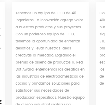
Tenemos un equipo de I + D de 40
Contam
ingenieros. La innovación agrega valor
4000 m
a nuestros productos y sus proyectos.
nuestro
Con un poderoso equipo de I + D,
siguien
tenemos la oportunidad de enfrentar
ETL, UK
desafíos y llevar nuestras ideas
primer 
creativas al mercado. Logrando el
produc
premio de diseño de productos IF, Red
especif
Dot Award, entendemos los desafíos en
los pr
las industrias de electrodomésticos de
de seg
cocina y brindamos soluciones para
de $ 8 
satisfacer sus necesidades de
producción específicas. Nuestro equipo
de diseño industrial realiza una