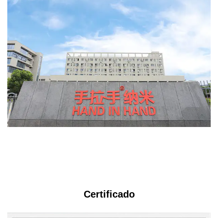
s
Certificado